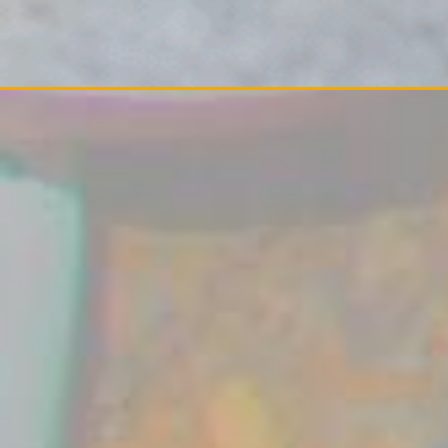
Adresse:
Sabine Tyrchan
Scheunenstr. 25 A
39288 Burg
Tel.: 0176 780 42 492
namaste [at] yoga-burg [punkt] de