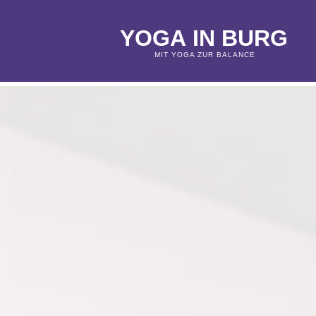
Y
O
G
A
I
N
B
U
R
G
MIT YOGA ZUR BALANCE